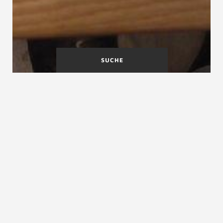
SUCHE
Viertelpodest
Vorgefertigter
Treppenbausatz
VOB Vergabe- und Vertragsordnung für
Bauleistungen
VOB Vergabe- und Vertragsordnung für
Bauleistungen, Verdingungsordnung für
Bauleistungen (bis 2002)