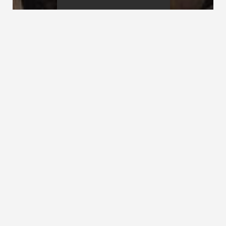
Verkehrslasten
Verklebung
Verkehrssicherungs-pflicht Treppe
Verklebung, Verleimung, Holzverleimung,
Verleimen, Leimen
Die Verklebung von Treppenteilen ist ein wichtiger
Abschnitt während der Herstellung von
Holztreppen
.
Massivholztreppen werden heute fast ausschließlich
aus verklebten Stufen, Wangen und Trägern
angefertigt. Hochwertige Klebstoffe, welche früher
als Leime bezeichnet wurden, sind die Basis für die
Dauerhaftigkeit und Standsicherheit der
Konstruktionselemente. Je nach deren Einsatzzweck