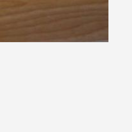
Österreichisches Normeninstitut (ON)