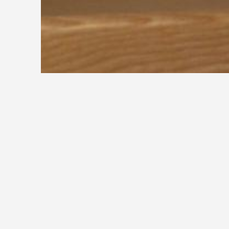
ÖNORM B1991-1-1 EUROCODE 1
Österreichisches Institut für