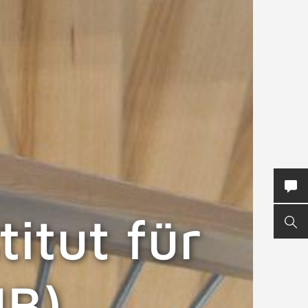
KON
titut für
SUC
IB)