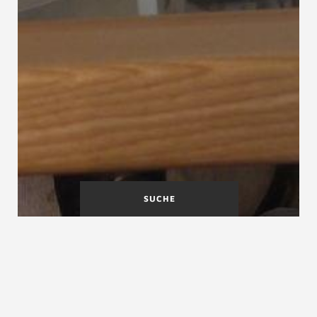
SUCHE
Aufgesattelte
Auflager
Wangentreppe